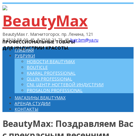
BeautyMax г. Магнитогорск. пр. Ленина, 121
8 3519 58-00-45, 8 3519 21-71-45
hair.bm@ya.ru
ПРОФЕССИОНАЛЬНЫЕ ТОВАРЫ
ДЛЯ ИНДУСТРИИ КРАСОТЫ.
ГЛАВНАЯ
РУБРИКИ
НОВОСТИ BEAUTYMAX
BOUTICLE
KAARAL PROFESSIONAL
OLLIN PROFESSIONAL
CNI. ЦЕНТР НОГТЕВОЙ ИНДУСТРИИ
PROSALON PROFESSIONAL
МАГАЗИНЫ BEAUTYMAX
АРЕНДА СТУДИИ
КОНТАКТЫ
BeautyMax: Поздравляем Вас
с прекрасным весенним