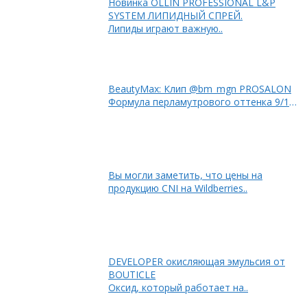
Новинка OLLIN PROFESSIONAL L&P
SYSTEM ЛИПИДНЫЙ СПРЕЙ.
Липиды играют важную..
BeautyMax: Клип @bm_mgn PROSALON
Формула перламутрового оттенка 9/12
+ 9/1 + 9/3 50%..
Вы могли заметить, что цены на
продукцию CNI на Wildberries..
DEVELOPER окисляющая эмульсия от
BOUTICLE
Оксид, который работает на..