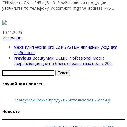
CNI Фрезы CNI ~348 руб~ 313 руб Наличии продукции
уточняйте по телефону: vk.com/bm_mgn?w=address-775…
10.11.2025
Источник
Next
Клип @ollin_pro L&P SYSTEM липидный уход для
глубокого..
Previous
BeautyMax: OLLIN Professional Маска,
сохраняющая цвет и блеск окрашенных волос 200..
Найти:
случайная новость
BeautyMax: Какие продукты использовать, если у
Новости