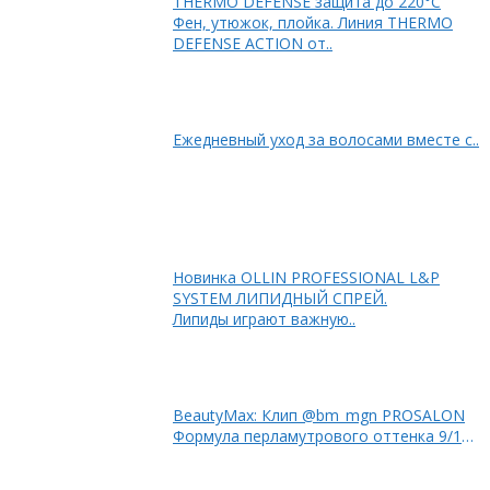
THERMO DEFENSE защита до 220°C
Фен, утюжок, плойка. Линия THERMO
DEFENSE ACTION от..
Ежедневный уход за волосами вместе с..
Новинка OLLIN PROFESSIONAL L&P
SYSTEM ЛИПИДНЫЙ СПРЕЙ.
Липиды играют важную..
BeautyMax: Клип @bm_mgn PROSALON
Формула перламутрового оттенка 9/12
+ 9/1 + 9/3 50%..