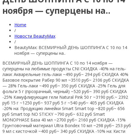
ноября — суперцены на..
Home
/
Новости BeautyMax
/
BeautyMax: ВСЕМИРНЫЙ ДЕНЬ ШОППИНГА С 10 по 14
ноября — суперцены на..
ВСЕМИРНЫЙ ДЕНЬ ШОППИНГА С 10 по 14 ноября —
суперцены на любимые продукты CNI СКИДКА -40% на гель-
лаки: Акварельные гель-лаки ~490 руб~ 294 руб СКИДКА 40%
Базовое покрытие Рабер 90 мл ~3510 руб~ 2106 руб СКИДКА
— 28% Гель-лаки ~490 руб~ 350 руб СКИДКА -25% Гель для
фольги 5 г (прозрачный, черный) ~520 руб~ 390 руб СКИДКА
-25% Камуфлирующие гели Natural Pink 50 г ~3190 руб.~ 2392
руб 15 г ~1250 руб~ 937 руб 5 г ~540 руб~ 405 руб СКИДКА
-20% на: Продукцию линейки Smart Smart top ~820 руб~ 656
руб
Smart top NO STICKY ~790 руб~ 632 руб Smart
MONOPHASE База 40 мл ~2700 руб~ 2160 руб СКИДКА -15%
Грунтовочный материал Ultra Bondex 10 мл ~298 руб~ 253 руб
9 мл с кисточкой ~400 руб~ 340 руб СКИДКА -10% на: Кисти