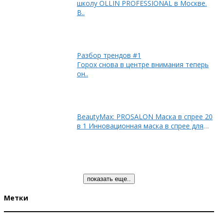
школу OLLIN PROFESSIONAL в Москве.
В..
Разбор трендов #1
Горох снова в центре внимания теперь
он..
BeautyMax: PROSALON Маска в спрее 20
в 1 Инновационная маска в спрее для
влажных и..
показать еще..
Метки