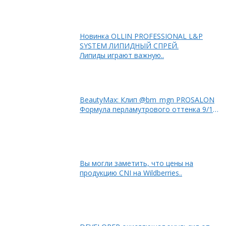
Новинка OLLIN PROFESSIONAL L&P
SYSTEM ЛИПИДНЫЙ СПРЕЙ.
Липиды играют важную..
BeautyMax: Клип @bm_mgn PROSALON
Формула перламутрового оттенка 9/12
+ 9/1 + 9/3 50%..
Вы могли заметить, что цены на
продукцию CNI на Wildberries..