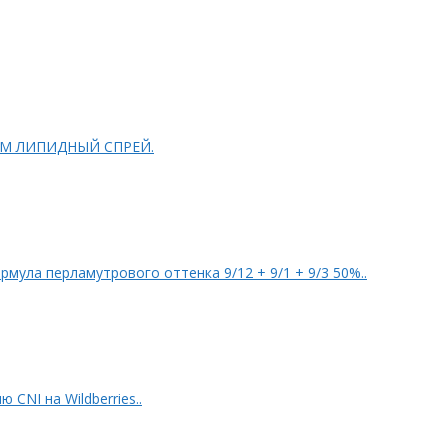
FESSIONAL L&P SYSTEM ЛИПИДНЫЙ СПРЕЙ.
tyMax: Клип @bm_mgn PROSALON Формула перламутрового оттенка 9/12 + 9/1 + 9/3 50%..
 CNI на Wildberries..