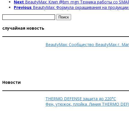
Next
BeautyMax: Клип @bm_mgn Техника работы со SM
Previous
BeautyMax: Формула окрашивания на продукции O
Найти:
случайная новость
BeautyMax: Сообщество BeautyMax г. Ма
Новости
THERMO DEFENSE защита до 220°C
Фен, утюжок, плойка. Линия THERMO DEF