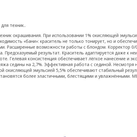
ля техник..
хник окрашивания. При использовании 1% окисляющей эмульсии 
одимость «бани»: краситель не только тонирует, но и обеспечи
сами. Расширенные возможности работы с блондом. Корректор 0
на. Предсказуемый результат. Краситель адаптируется даже к не
оте. Гелевая консистенция обеспечивает лёгкое нанесение и э
яжа седины на 2,7%. Эффективная работа с сединой. Несмотря 
ьной окисляющей эмульсией 5,5% обеспечивают стабильный резу
становятся более эластичными, блестящими и увлажнёнными. M