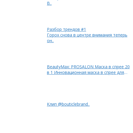
В..
Разбор трендов #1
Горох снова в центре внимания теперь
он..
BeautyMax: PROSALON Маска в спрее 20
в 1 Инновационная маска в спрее для
влажных и..
Клип @bouticlebrand..