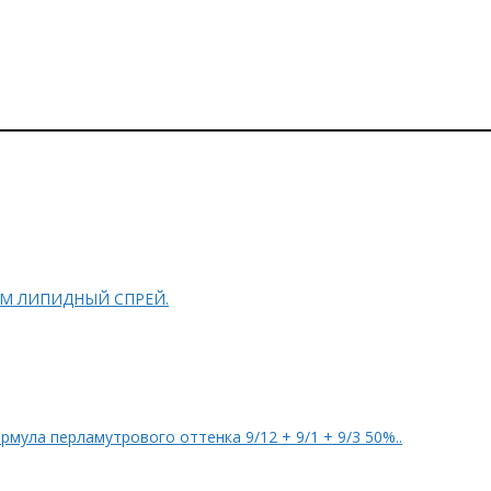
FESSIONAL L&P SYSTEM ЛИПИДНЫЙ СПРЕЙ.
tyMax: Клип @bm_mgn PROSALON Формула перламутрового оттенка 9/12 + 9/1 + 9/3 50%..