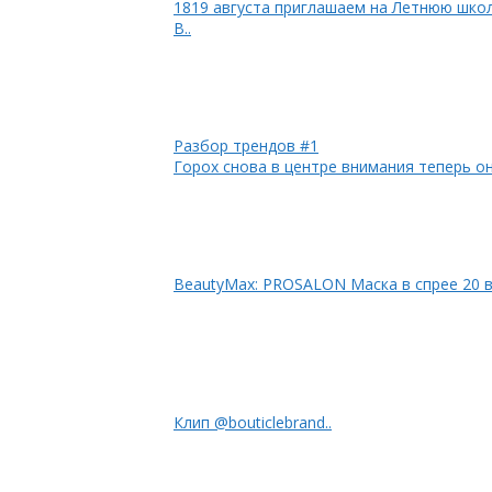
1819 августа приглашаем на Летнюю шко
В..
Разбор трендов #1
Горох снова в центре внимания теперь он
BeautyMax: PROSALON Маска в спрее 20 в
Клип @bouticlebrand..