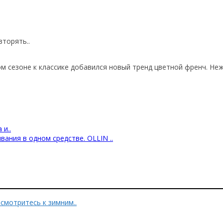
вторять..
м сезоне к классике добавился новый тренд цветной френч. Неж
 и..
вания в одном средстве. OLLIN ..
ё больше зимних оттенков? Присмотритесь к зимним..