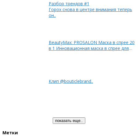
Разбор трендов #1
Горох снова в центре внимания теперь
он..
BeautyMax: PROSALON Маска в спрее 20
в 1 Инновационная маска в спрее для
влажных и..
Клип @bouticlebrand..
показать еще..
Метки