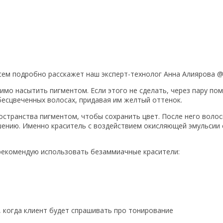
сем подробно расскажет наш эксперт-технолог Анна Алиярова @ 
димо насытить пигментом. Если этого не
сделать, через пару по
обесцвеченных волосах, придавая им желтый оттенок.
остранства пигментом, чтобы сохранить цвет. После него воло
шению. Именно краситель с воздействием окисляющей эмульсии 
рекомендую использовать безаммиачные красители:
я, когда клиент будет спрашивать про тонирование