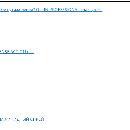
BeautyMax: Роскошные объемные волосы без утяжеления? OLLIN PROFESSIONAL знает, как..
ENSE ACTION от..
FESSIONAL L&P SYSTEM ЛИПИДНЫЙ СПРЕЙ.