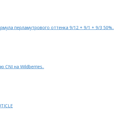
tyMax: Клип @bm_mgn PROSALON Формула перламутрового оттенка 9/12 + 9/1 + 9/3 50%..
 CNI на Wildberries..
OUTICLE