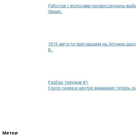
Работая с волосами профессионалы выби
Линия..
1819 августа приглашаем на Летнюю шко
В..
Разбор трендов #1
Горох снова в центре внимания теперь он
Метки