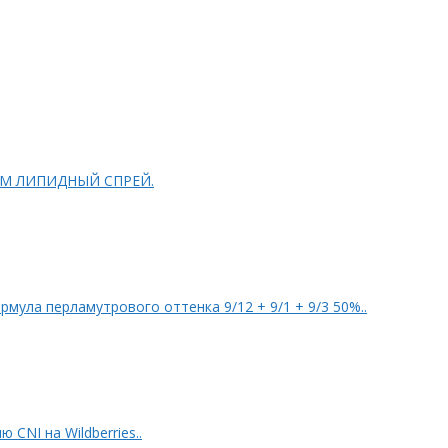
FESSIONAL L&P SYSTEM ЛИПИДНЫЙ СПРЕЙ.
tyMax: Клип @bm_mgn PROSALON Формула перламутрового оттенка 9/12 + 9/1 + 9/3 50%..
 CNI на Wildberries..