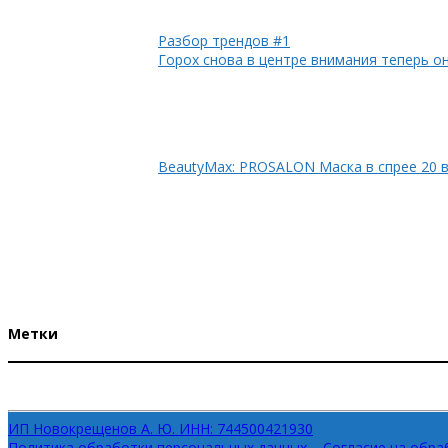
Разбор трендов #1
Горох снова в центре внимания теперь он
BeautyMax: PROSALON Маска в спрее 20 в
Метки
CNI
Ollin Professional
Irisk
Акция
Семинар
ИП Новокрещенов А. Ю. ИНН: 744500421930
Политика обработки персональных данных
Согласие на обра