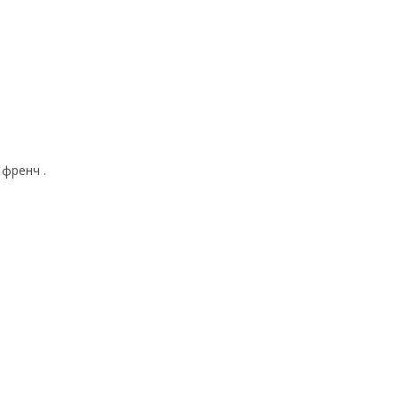
френч .