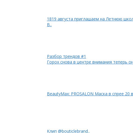
1819 августа приглашаем на Летнюю шко
В..
Разбор трендов #1
Горох снова в центре внимания теперь он
BeautyMax: PROSALON Маска в спрее 20 в
Клип @bouticlebrand..