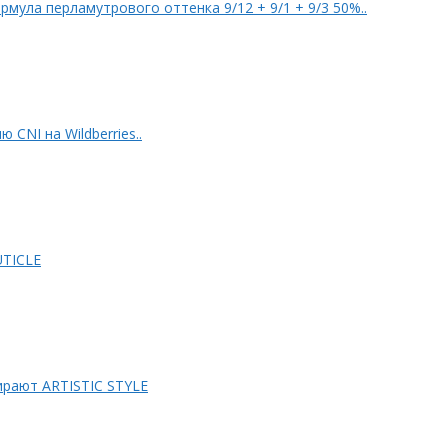
tyMax: Клип @bm_mgn PROSALON Формула перламутрового оттенка 9/12 + 9/1 + 9/3 50%..
 CNI на Wildberries..
OUTICLE
рают ARTISTIC STYLE