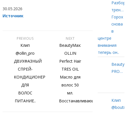
школу
Разбор
30.05.2026
OLLIN
трендо
Источник
PROFES
#1
Горох
в
снова
Москве.
в
центре
PREVIOUS
NEXT
Клип
BeautyMax:
внимания
теперь он..
@ollin_pro
OLLIN
ДВУХФАЗНЫЙ
Perfect Hair
BeautyM
СПРЕЙ-
TRES OIL
PROSA
КОНДИЦИОНЕР
Масло для
Маска
ДЛЯ
волос 50
в
спрее
ВОЛОС
мл.
20 в 1
Клип
ПИТАНИЕ..
Восстанавливающий..
Иннова
@bouticl
маска
в