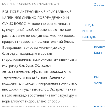
КАПЛИ ДЛЯ СИЛЬНО ПОВРЕЖДЕННЫХ И..
OLLIN
PROFES
BOUTICLE ИНТЕНСИВНЫЕ КРИСТАЛЬНЫЕ
L&P
КАПЛИ ДЛЯ СИЛЬНО ПОВРЕЖДЕННЫХ И
SYSTEM
СУХИХ ВОЛОС. Мгновенно разглаживают
Липиды
ЛИПИД
кутикулярный слой, обеспечивают легкое
играют
СПРЕЙ.
расчесывание непослушных, жестких волос,
важную..
придают гладкость и ослепительный блеск.
BeautyM
Возвращает волосам жизненную силу
Клип
благодаря входящим в состав
@bm_m
гидролизованным аминокислотам пшеницы и
PROSA
экстракту бамбука. Обладают
Формул
антистатическим эффектом, защищают от
перлам
Вы
термического воздействия. Идеально
оттенк
могли
подходят для дисциплинирования волнистых,
9/12 +
заметит
вьющихся и кудрявых волос.
Экстракт льна и
9/1 +
что
масло авокадо восстанавливают структуру и
9/3
цены
нормализуют гидробаланс. Способ
50%..
на