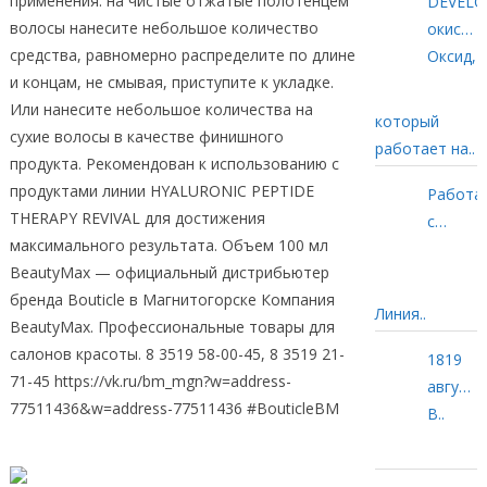
применения: на чистые отжатые полотенцем
DEVELO
продук
волосы нанесите небольшое количество
окисля
CNI на
средства, равномерно распределите по длине
эмульси
Оксид,
Wildberri
и концам, не смывая, приступите к укладке.
от
Или нанесите небольшое количества на
BOUTIC
который
сухие волосы в качестве финишного
работает на..
продукта. Рекомендован к использованию с
продуктами линии HYALURONIC PEPTIDE
Работа
THERAPY REVIVAL для достижения
с
максимального результата. Объем 100 мл
волоса
BeautyMax — официальный дистрибьютер
профес
бренда Bouticle в Магнитогорске Компания
выбира
Линия..
BeautyMax. Профессиональные товары для
ARTISTI
салонов красоты. 8 3519 58-00-45, 8 3519 21-
STYLE
1819
71-45 https://vk.ru/bm_mgn?w=address-
августа
77511436&w=address-77511436 #BouticleBM
пригла
В..
на
Летнюю