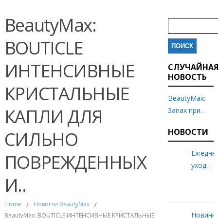
Найти:
BeautyMax:
BOUTICLE
ИНТЕНСИВНЫЕ
СЛУЧАЙНА
НОВОСТЬ
КРИСТАЛЬНЫЕ
BeautyMax:
КАПЛИ ДЛЯ
Запах при
стерилизации?
НОВОСТИ
СИЛЬНО
Откуда он
Ежедне
ПОВРЕЖДЕННЫХ
уход
И..
за
волоса
вместе
Home
/
Новости BeautyMax
/
с..
Новинк
BeautyMax: BOUTICLE ИНТЕНСИВНЫЕ КРИСТАЛЬНЫЕ